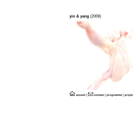
yin & yang
(2009)
accueil
¦
contact
¦
programme
¦
projet