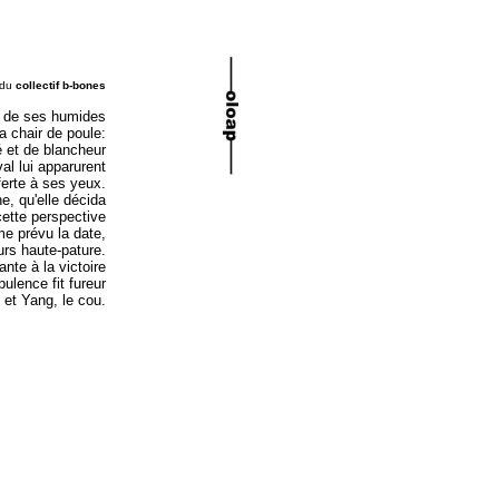
n du
collectif b-bones
e de ses humides
a chair de poule:
 et de blancheur
val lui apparurent
ferte à ses yeux.
ne, qu'elle décida
cette perspective
me prévu la date,
ours haute-pature.
nte à la victoire
ulence fit fureur
 et Yang, le cou.