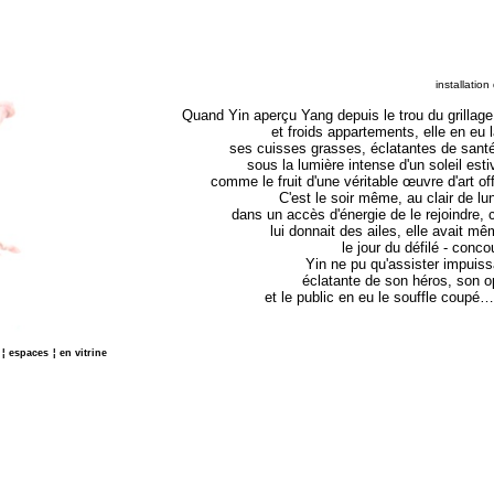
installatio
Quand Yin aperçu Yang depuis le trou du grillag
et froids appartements, elle en eu l
ses cuisses grasses, éclatantes de santé
sous la lumière intense d'un soleil esti
comme le fruit d'une véritable œuvre d'art of
C'est le soir même, au clair de lu
dans un accès d'énergie de le rejoindre, 
lui donnait des ailes, elle avait mê
le jour du défilé - conc
Yin ne pu qu'assister impuissa
éclatante de son héros, son op
et le public en eu le souffle coupé…
¦
espaces
¦
en vitrine