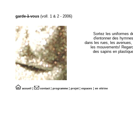
garde-à-vous
(voll. 1 & 2 - 2006)
Sortez les uniformes de
d'entonner des hymnes 
dans les rues, les avenues,
les mouvements! Regards 
des sapins en plastique
accueil
¦
contact
¦
programme
¦
projet
¦
espaces
¦
en vitrine